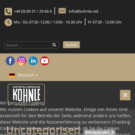
|
+49 (0) 80 31 / 29 66-0
info@kohnle.net
|
Mo - Do 07:30 -12:00 / 13:00 - 16:30 Uhr
Fr 07:30 - 12:00 Uhr
Suchen
Suchen
...
Deutsch
Wir benutzen Cookies
Wir nutzen Cookies auf unserer Website. Einige von ihnen sind
essenziell für den Betrieb der Seite, während andere uns helfen,
diese Website und die Nutzererfahrung zu verbessern (Tracking
Uncategorised
Cookies). Sie können selbst entscheiden, ob Sie die Cookies
Beitragsanzahl: 8
zulassen möchten. Bitte beachten Sie, dass bei einer Ablehnung