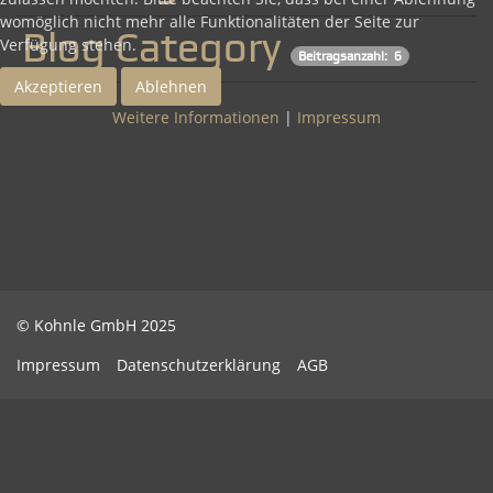
womöglich nicht mehr alle Funktionalitäten der Seite zur
Blog Category
Verfügung stehen.
Beitragsanzahl: 6
Akzeptieren
Ablehnen
Weitere Informationen
|
Impressum
© Kohnle GmbH 2025
Impressum
Datenschutzerklärung
AGB